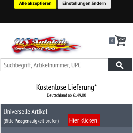
Alle akzeptieren
Einstellungen ändern
22
Ersatzteilsuche
nach
KFZ
0
Universelles
Zubehör
Anfrage
&
Kontaktformular
Kostenlose Lieferung*
Deutschland ab €149,00
Garage
|
Universelle Artikel
Carport
Hier klicken!
(Bitte Passgenauigkeit prüfen)