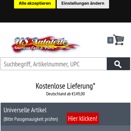
Alle akzeptieren
Einstellungen ändern
22
Ersatzteilsuche
nach
KFZ
0
Universelles
Zubehör
Anfrage
&
Kontaktformular
Kostenlose Lieferung*
Deutschland ab €149,00
Garage
|
Universelle Artikel
Carport
Hier klicken!
(Bitte Passgenauigkeit prüfen)