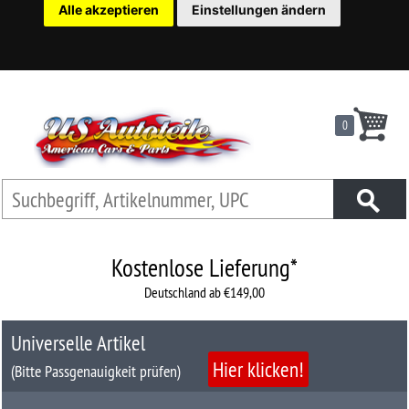
Alle akzeptieren
Einstellungen ändern
22
Ersatzteilsuche
nach
KFZ
0
Universelles
Zubehör
Anfrage
&
Kontaktformular
Kostenlose Lieferung*
Deutschland ab €149,00
Garage
|
Universelle Artikel
Carport
Hier klicken!
(Bitte Passgenauigkeit prüfen)