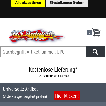
Alle akzeptieren
Einstellungen ändern
22
Ersatzteilsuche
nach
KFZ
0
Universelles
Zubehör
Anfrage
&
Kontaktformular
Kostenlose Lieferung*
Deutschland ab €149,00
Garage
|
Universelle Artikel
Carport
Hier klicken!
(Bitte Passgenauigkeit prüfen)