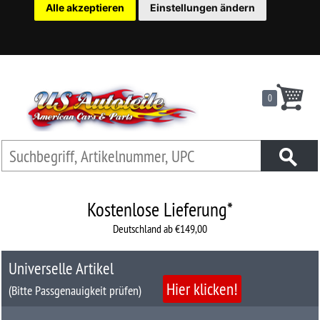
Alle akzeptieren
Einstellungen ändern
22
Ersatzteilsuche
nach
KFZ
0
Universelles
Zubehör
Anfrage
&
Kontaktformular
Kostenlose Lieferung*
Deutschland ab €149,00
Garage
|
Universelle Artikel
Carport
Hier klicken!
(Bitte Passgenauigkeit prüfen)