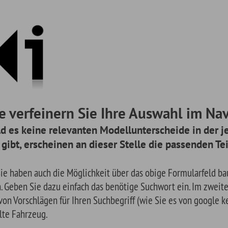
einern Sie Ihre Auswahl im Navigationsmen
ne relevanten Modellunterscheide in der jeweiligen Baugrup
cheinen an dieser Stelle die passenden Teile.
uch die Möglichkeit über das obige Formularfeld baugruppenspezifisch zu
 dazu einfach das benötige Suchwort ein. Im zweiten Schritt erscheinen e
ägen für Ihren Suchbegriff (wie Sie es von google kennen) für das von Ihn
g.