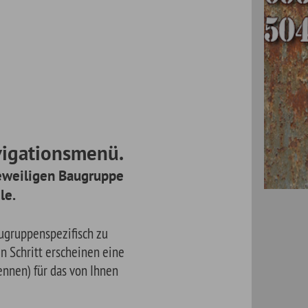
ü.
pe
ine
en