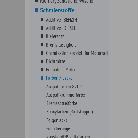
Bremssattelfarbe
Epoxyfarben (Roststopper)
Felgenlacke
Grundierungen
Kunststoff/Plastikfarben
Metal Tint
Motorfarben
Schrumpflacke Wrinkle Finish
Universallacke Quick Coat
Verschiedene Farben
Frostschutz, Enteiserset etc.
Kleber
Kühlerfrostschutz
Lagerfett,Schmiermittel
Lecksuchflüssigkeit- KAROSSERIE
LIQUI MOLY Produkte
LUCAS OIL Produkte
Montagepasten, -Öle
Motor-, Getriebe-, Kühlerspülung