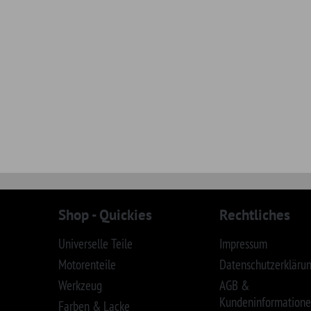
Zahlung & Versand
Sonderposten
Ver
Entsorgung von Altöl
Teileanfrage
Entsorgung von
Altbatterien
obile
Studebaker
Let´s connect!
sh
Sowie:
uth
Nissan, De Tomaso
ac
Toyota, Mitsubishi
r®-, Jeep®- und Ford® Logo sind eingetragene Warenzeichen. SID|WID|iD : 5110091112026