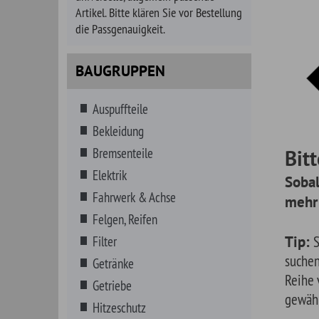
Bekleidung
Bremsenteile
Bitte verf
Elektrik
Sobald es kei
Fahrwerk & Achse
mehr gibt, ers
Felgen, Reifen
Tip:
Sie haben a
Filter
suchen. Geben Sie
Getränke
Reihe von Vorschl
Getriebe
gewählte Fahrzeu
Hitzeschutz
Innenausstattung
Instrumente
Karosserieteile
Kataloge, Literatur
Kraftstoff
Kraftstoff- MARINE
Kühlung, Heizung, Klima
Lenkungsteile