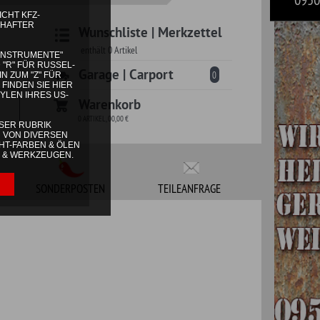
 | Carport
0
korb
TEILEANFRAGE