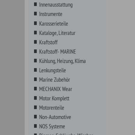
Marine Zubehör
MECHANIX Wear
Motor Komplett
Motorenteile
Non-Automotive
NOS Systeme
Riemen, Schläuche, Wischer
Schmierstoffe
Additive- BENZIN
Additive- DIESEL
Bleiersatz
Bremsflüssigkeit
Chemikalien speziell für Motorrad
Dichtmittel
Einlauföl - Motor
Farben / Lacke
Auspufffarben 820°C
Auspuffkrümmerfarbe