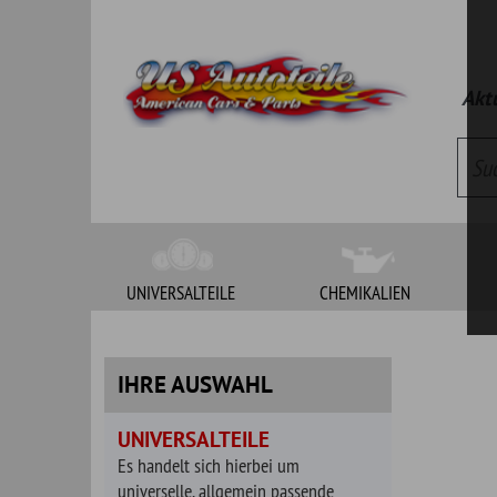
Aktueller Kat
UNIVERSALTEILE
CHEMIKALIEN
WERKZEUG
IHRE AUSWAHL
UNIVERSALTEILE
Es handelt sich hierbei um
universelle, allgemein passende
Artikel. Bitte klären Sie vor Bestellung
die Passgenauigkeit.
BAUGRUPPEN
Auspuffteile