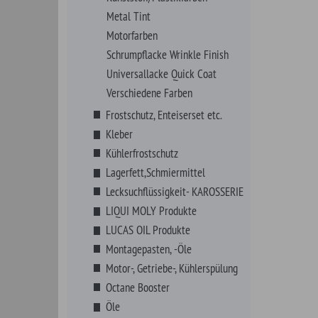
Octane Booster
Öle
Pflegen, Polituren
Reinigen, Polituren
Sicherungsmittel
Schrauben, Fittings, Klips
Sortimente
VHT Farben
Werkzeuge
Zündung