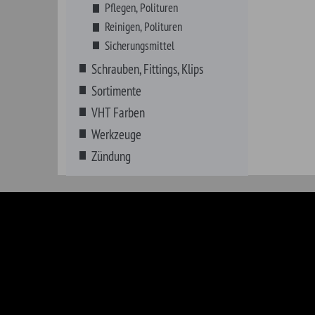
American Motors
Desoto
Hummer
Oldsm
Buick
Dodge
IHC Scout
Opel
Cadillac
Ford
Jeep
Oshko
Chevrolet
Geo
Lincoln
Plymo
Chrysler
GMC
Mercury
Ponti
Jedes Logo ist Eigentum des jeweiligen Inhabers. Das GM®-, Chrysle