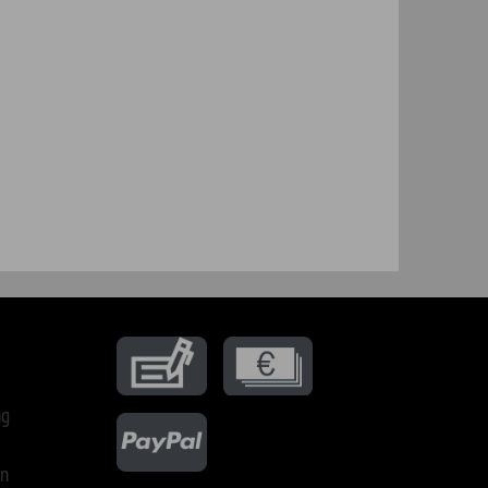
trag widerrufen
4 SHP|iD : 256829325 | 79637