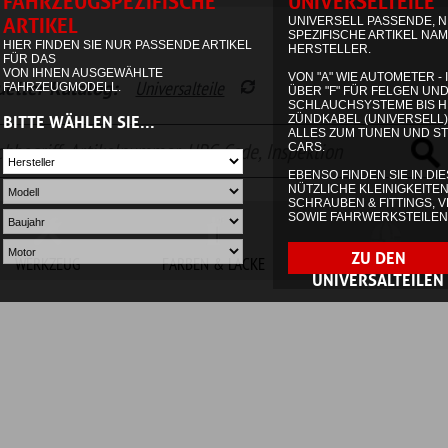
alog:
Universalteile
Garage
Waren
FARBEN & LACKE
NON.AUTOMOTIVE
SONDERPOSTEN