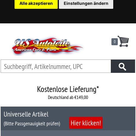
Alle akzeptieren
Einstellungen ändern
22
Ersatzteilsuche
nach
KFZ
0
Universelles
Zubehör
Anfrage
&
Kontaktformular
Kostenlose Lieferung*
Deutschland ab €149,00
Garage
|
Universelle Artikel
Carport
Hier klicken!
(Bitte Passgenauigkeit prüfen)