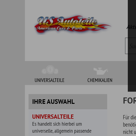
Aktueller Kat
UNIVERSALTEILE
CHEMIKALIEN
WERKZEUG
FORD
IHRE AUSWAHL
UNIVERSALTEILE
Für die nachfolgen
Es handelt sich hierbei um
benötigte Teile zu 
universelle, allgemein passende
nicht uns umgehend
Artikel. Bitte klären Sie vor Bestellung
Herstellen für all
die Passgenauigkeit.
FORD
1/2
BAUGRUPPEN
FORD
1TO
FORD
3/4
Auspuffteile
FORD
ACH