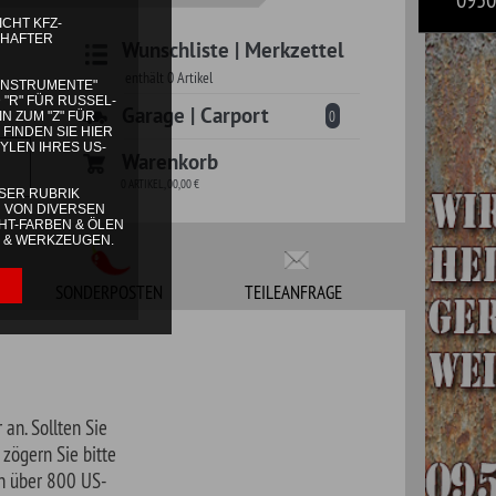
 | Carport
0
korb
TEILEANFRAGE