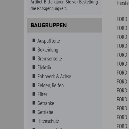
Bekleidung
FORD
ACH
Bremsenteile
FORD
ACH
Elektrik
FORD
ACH
Fahrwerk & Achse
FORD
AER
Felgen, Reifen
FORD
ANG
Filter
FORD
AUT
Getränke
FORD
AUT
Getriebe
FORD
AUT
Hitzeschutz
FORD
AUT
Innenausstattung
FORD
AUT
Instrumente
FORD
AUT
Karosserieteile
FORD
AUT
Kataloge, Literatur
FORD
AUT
Kraftstoff
FORD
AUT
Kraftstoff- MARINE
FORD
AUT
Kühlung, Heizung, Klima
FORD
AUT
Lenkungsteile
FORD
AUT