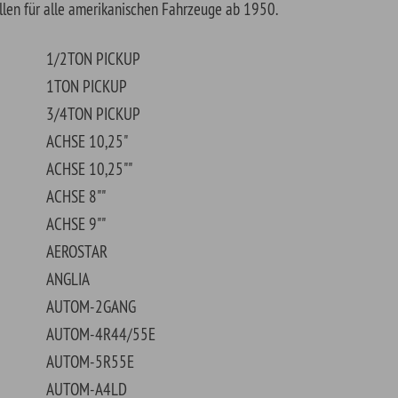
SE 10,25""
SE 8""
SE 9""
OSTAR
LIA
OM-2GANG
OM-4R44/55E
OM-5R55E
OM-A4LD
OM-AOD/AOT
OM-AODE/W
OM-AX4N/S
OM-AXOD/-E
OM-C3
OM-C4
OM-C5
OM-C6