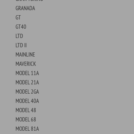
EL BB
ORTEILE-BOOT
ORTEILE-LKW
ORTEILE-PKW
STANG
TANG MACH-E
FECT
KUP MODEL 85
TO
BE
CH WAGON
CHERO
GER
AN DELIVERY
LINER
NDARD
ER DELUXE