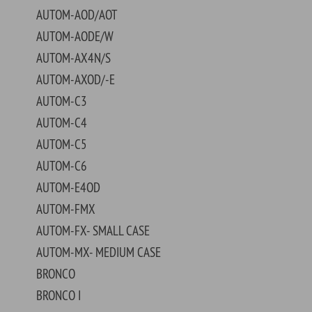
OM-E4OD
TOM-FMX
OM-FX- SMALL CASE
OM-MX- MEDIUM CASE
NCO
NCO I
NCO II
NCO SPORT
NTOUR
NTRY SEDAN
NTRY SQUIRE
STLINE
WN VICTORIA
STOM
TOMLINE
UXE
0/150 VAN