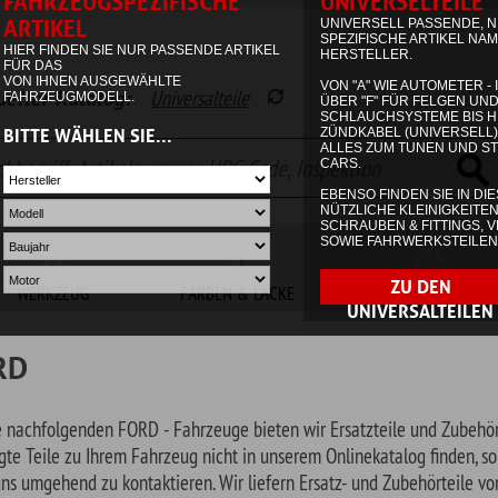
alog:
Universalteile
Garage
Waren
FARBEN & LACKE
NON.AUTOMOTIVE
SONDERPOSTEN
den FORD - Fahrzeuge bieten wir Ersatzteile und Zubehör an. Sollten Sie
Ihrem Fahrzeug nicht in unserem Onlinekatalog finden, so zögern Sie bitte
 zu kontaktieren. Wir liefern Ersatz- und Zubehörteile von über 800 US-
e amerikanischen Fahrzeuge ab 1950.
TON PICKUP
N PICKUP
TON PICKUP
SE 10,25"