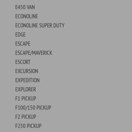
0 PICKUP
PICKUP
0 PICKUP
0 PICKUP
 WOHNMOBIL
0 PICKUP
RLANE
RMONT
CON
X
US
ESTAR
ESTYLE
ION
AXIE
N TORINO
NADA