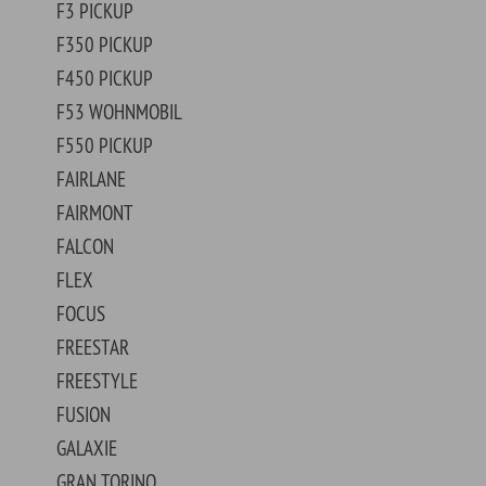
0
II
NLINE
ERICK
EL 11A
EL 21A
EL 2GA
EL 40A
EL 48
EL 68
EL 81A
EL 82A
EL 85
EL A
EL AA