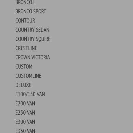
0 VAN
0 VAN
0 VAN
0 VAN
0 VAN
NOLINE
NOLINE SUPER DUTY
E
APE
APE/MAVERICK
ORT
URSION
EDITION
LORER
PICKUP
0/150 PICKUP
PICKUP