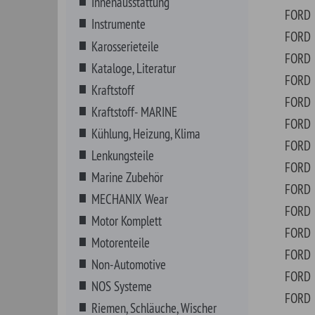
Marine Zubehör
FORD
AUT
MECHANIX Wear
FORD
AU
Motor Komplett
FORD
AUT
Motorenteile
FORD
AUT
Non-Automotive
FORD
BRO
NOS Systeme
FORD
BRO
Riemen, Schläuche, Wischer
FORD
BRO
Schmierstoffe
FORD
BRO
Schrauben, Fittings, Klips
FORD
CO
Sortimente
FORD
COU
VHT Farben
FORD
COU
Werkzeuge
FORD
CRE
Zündung
FORD
CRO
FORD
CU
FORD
CUS
FORD
DEL
FORD
E10