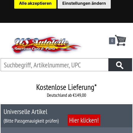
Alle akzeptieren
Einstellungen ändern
22
Ersatzteilsuche
nach
KFZ
0
Universelles
Zubehör
Anfrage
&
Kontaktformular
Kostenlose Lieferung*
Deutschland ab €149,00
Garage
|
Universelle Artikel
Carport
Hier klicken!
(Bitte Passgenauigkeit prüfen)