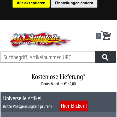
Alle akzeptieren
Einstellungen ändern
22
Ersatzteilsuche
nach
KFZ
0
Universelles
Zubehör
Anfrage
&
Kontaktformular
Kostenlose Lieferung*
Deutschland ab €149,00
Garage
|
Universelle Artikel
Carport
Hier klicken!
(Bitte Passgenauigkeit prüfen)