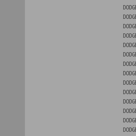
DODGE
ST.R
DODGE
STE
DODGE
SUP
DODGE
VIP
DODGE
W10
DODGE
W20
DODGE
W30