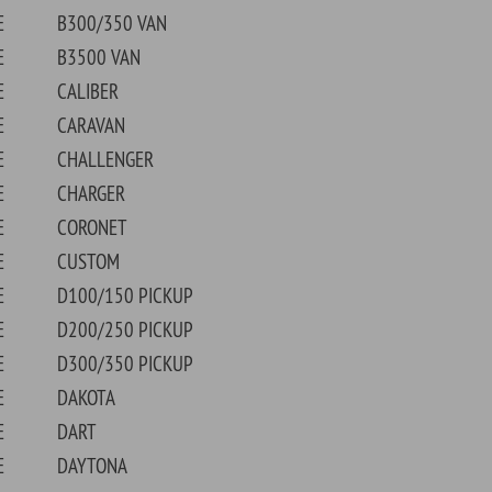
0/150 PICKUP
0/250 PICKUP
0/350 PICKUP
OTA
T
TONA
LOMAT
RANGO
REPID
RNEY
CER
0 WOHNMOBIL
0 WOHNMOBIL
GNUM
TADOR
300
400