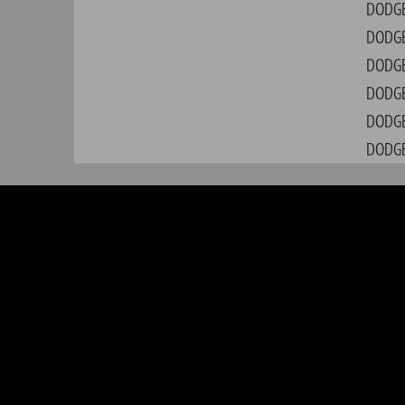
American Motors
Desoto
Hummer
Oldsm
Buick
Dodge
IHC Scout
Opel
Cadillac
Ford
Jeep
Oshko
Chevrolet
Geo
Lincoln
Plymo
Chrysler
GMC
Mercury
Ponti
Jedes Logo ist Eigentum des jeweiligen Inhabers. Das GM®-, Chrysler