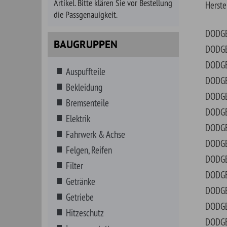
Bekleidung
DODGE
880
Bremsenteile
DODGE
A10
Elektrik
DODGE
ARI
Fahrwerk & Achse
DODGE
ASP
Felgen, Reifen
DODGE
AVE
Filter
DODGE
B10
Getränke
DODGE
B15
Getriebe
DODGE
B20
Hitzeschutz
DODGE
B25
Innenausstattung
DODGE
B30
Instrumente
DODGE
B35
Karosserieteile
DODGE
CAL
Kataloge, Literatur
DODGE
CAR
Kraftstoff
DODGE
CHA
Kraftstoff- MARINE
DODGE
CHA
Kühlung, Heizung, Klima
DODGE
COR
Lenkungsteile
DODGE
CU