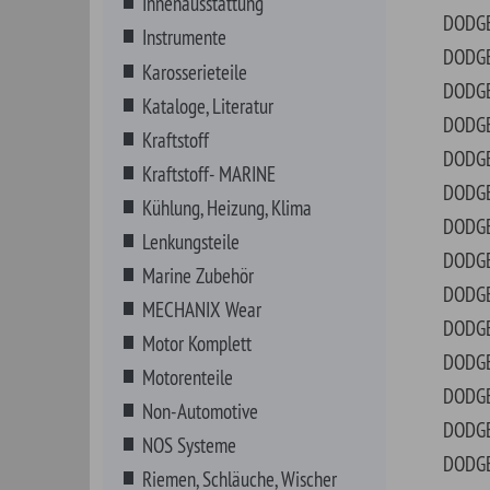
Marine Zubehör
DODGE
D10
MECHANIX Wear
DODGE
D20
Motor Komplett
DODGE
D30
Motorenteile
DODGE
DAK
Non-Automotive
DODGE
DAR
NOS Systeme
DODGE
DAY
Riemen, Schläuche, Wischer
DODGE
DIP
Schmierstoffe
DODGE
DU
Schrauben, Fittings, Klips
DODGE
INT
Sortimente
DODGE
JOU
VHT Farben
DODGE
LAN
Werkzeuge
DODGE
M30
Zündung
DODGE
M40
DODGE
MA
DODGE
MA
DODGE
MB
DODGE
MB