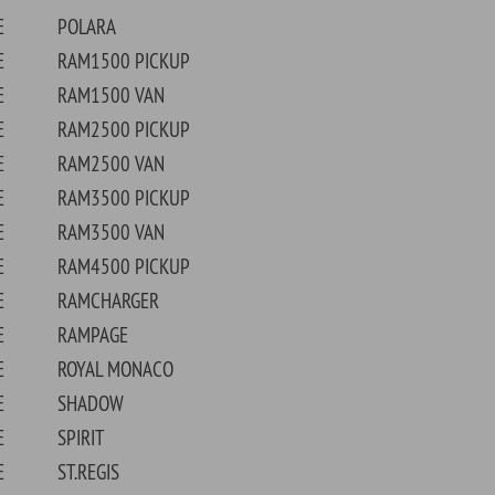
EGIS
ALTH
ER BEE
ER
0/150 PICKUP
0/250 PICKUP
0/350 PICKUP
Shop - Quickies
Rechtliches
Universelle Teile
Impressum
Motorenteile
Datenschutzerklärung
Werkzeug
AGB &
Kundeninformationen
Farben & Lacke
Widerufsbelehrung
Non.Automotive
Zahlung & Versand
Sonderposten
Ver
Entsorgung von Altöl
Teileanfrage