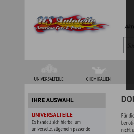
Aktueller Kat
UNIVERSALTEILE
CHEMIKALIEN
WERKZEUG
DODGE
IHRE AUSWAHL
UNIVERSALTEILE
Für die nachfolgen
Es handelt sich hierbei um
benötigte Teile zu 
universelle, allgemein passende
nicht uns umgehend
Artikel. Bitte klären Sie vor Bestellung
Herstellen für all
die Passgenauigkeit.
DODGE
1/2
BAUGRUPPEN
DODGE
400
DODGE
440
Auspuffteile
DODGE
600