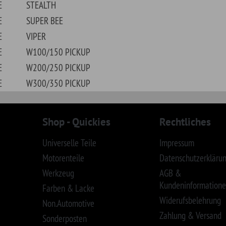
Entsorgung von
Altbatterien
obile
Studebaker
Let´s connect!
sh
Sowie:
uth
Nissan, De Tomaso
ac
Toyota, Mitsubishi
®-, Jeep®- und Ford® Logo sind eingetragene Warenzeichen. SID|WID|iD : 8648289602026