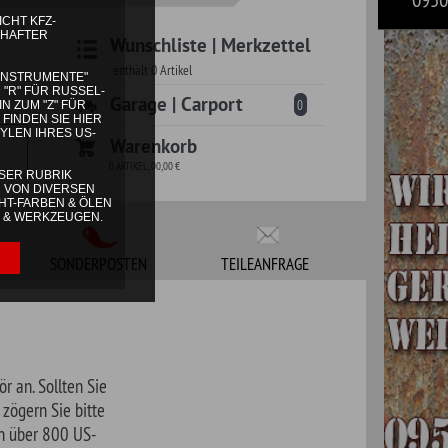
 | Carport
0
korb
TEILEANFRAGE