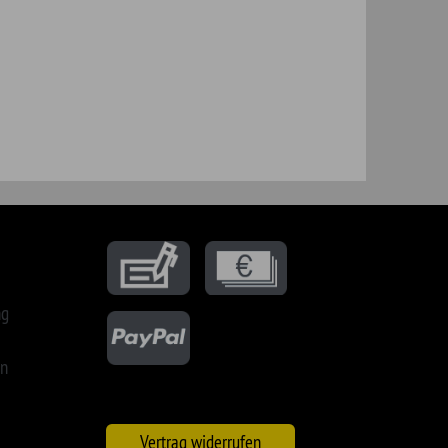
21 SHP|iD : 256829325 | 79637