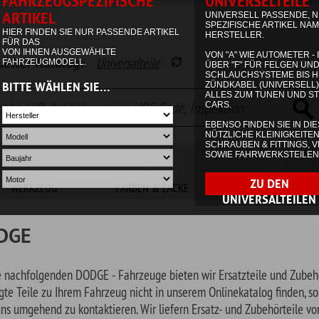
alog:
Universalteile
Garage
Waren
FARBEN & LACKE
NON.AUTOMOTIVE
SONDERPOSTEN
den DODGE - Fahrzeuge bieten wir Ersatzteile und Zubehör an. Sollten Sie
Ihrem Fahrzeug nicht in unserem Onlinekatalog finden, so zögern Sie bitte
 zu kontaktieren. Wir liefern Ersatz- und Zubehörteile von über 800 US-
e amerikanischen Fahrzeuge ab 1950.
T PICKUP 2WD