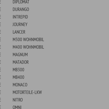
NACO
ORTEILE-LKW
RO
I
ARA
1500 PICKUP
1500 VAN
2500 PICKUP
2500 VAN
3500 PICKUP
3500 VAN
4500 PICKUP
CHARGER
PAGE
AL MONACO
ADOW
RIT