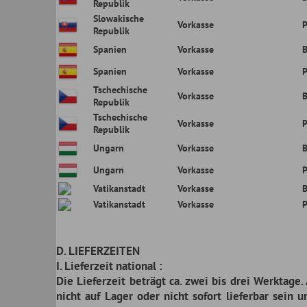
American Motors
Desoto
Hummer
Oldsm
Buick
Dodge
IHC Scout
Opel
Cadillac
Ford
Jeep
Oshko