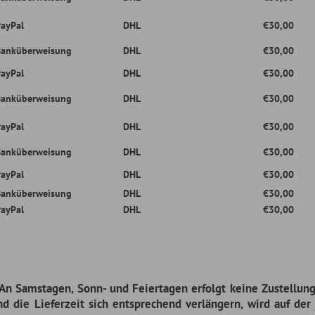
Shop - Quickies
Rechtliches
Universelle Teile
Impressum
Motorenteile
Datenschutzerklärung
Werkzeug
AGB &
Kundeninformationen
Farben & Lacke
Widerufsbelehrung
Non.Automotive
Zahlung & Versand
Sonderposten
Ver
Entsorgung von Altöl
Teileanfrage
Entsorgung von
Altbatterien
obile
Studebaker
Let´s connect!
sh
Sowie: