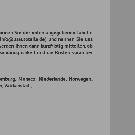
derlande, Norwegen,
rsandkosten. Hierauf
en zu tragen sind.