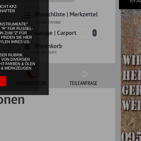
 | Carport
0
korb
TEILEANFRAGE
g im Angebot nichts