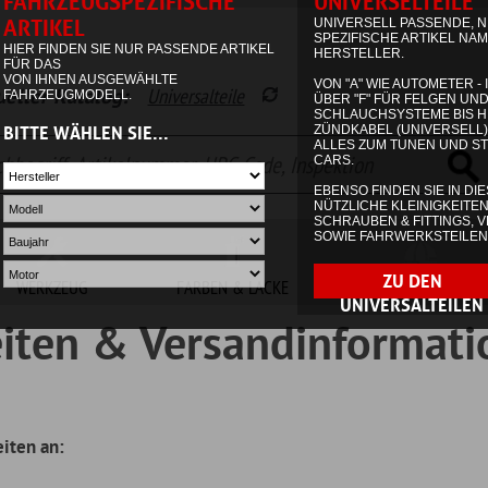
alog:
Universalteile
Garage
Waren
FARBEN & LACKE
NON.AUTOMOTIVE
SONDERPOSTEN
 & Versandinformationen
 Zahlungsmöglichkeiten an, sofern in der jeweiligen Produktdarstellun