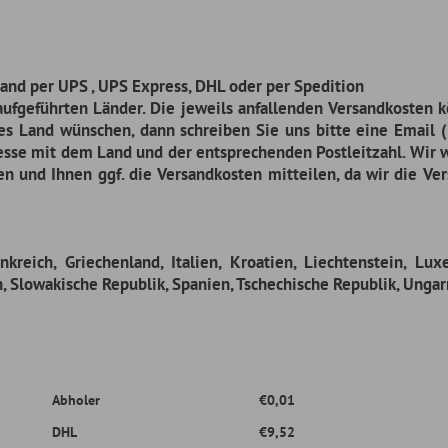
riechenland, Italien, Kroatien, Liechtenstein, Luxemburg, Monaco, Nie
e Republik, Spanien, Tschechische Republik, Ungarn, Vatikanstadt,
ler
€0,01
€9,52
€9,52
ch pro Lieferadresse einen Aufschlag von €25,99 auf die angegebenen Ve
en weitere Abgaben, etwa in Form von Zöllen anfallen können, die von Ihn
ung
DHL
€30,00
DHL
€30,00
ung
DHL
€30,00