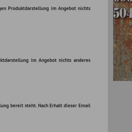
ebot nichts anderes
 Erhalt dieser Email
angegebenen Tabelle
 und nennen Sie uns
ristig mitteilen, ob
die Kosten vorab bei