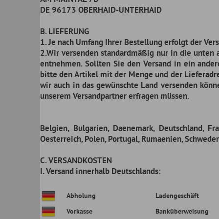
Belgien, Bulgarien, Daenemark, Deutschland, Frankreich, G
Oesterreich, Polen, Portugal, Rumaenien, Schweden, Slowakisch
C. VERSANDKOSTEN
I. Versand innerhalb Deutschlands:
Abholung
Ladengeschäft
Abho
Vorkasse
Banküberweisung
DHL
Vorkasse
PayPal
DHL
Sperrgut-Aufschlag:
Bei schweren und sperrigen Artikeln berechnen wir zusätzli
wird auf der jeweiligen Produktseite gesondert hingewiesen.
II. Versand ins Ausland
Bitte beachten Sie, dass bei grenzüberschreitenden Lieferung
Belgien
Vorkasse
Banküberweis
Belgien
Vorkasse
PayPal
Bulgarien
Vorkasse
Banküberweis