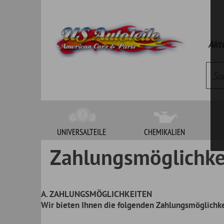
Aktueller Kat
UNIVERSALTEILE
CHEMIKALIEN
WERKZEUG
Zahlungsmöglichkeiten
A. ZAHLUNGSMÖGLICHKEITEN
Wir bieten Ihnen die folgenden Zahlungsmöglichkeiten an:
I. Nationale Sendungen:
Für Lieferungen innerhalb Deutschlands bieten wir folgende
anderes bestimmt ist:
1. Banküberweisung
2. Ladengeschäft
3. PayPal