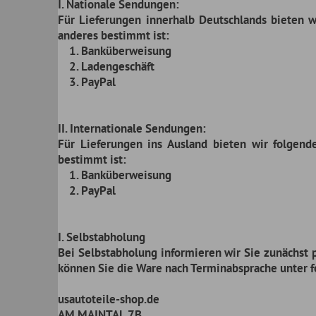
II. Internationale Sendungen:
Für Lieferungen ins Ausland bieten wir folgende Zahlungs
bestimmt ist:
1. Banküberweisung
2. PayPal
I. Selbstabholung
Bei Selbstabholung informieren wir Sie zunächst per Email da
können Sie die Ware nach Terminabsprache unter folgender A
usautoteile-shop.de
AM MAINTAL 7B
DE 96173 OBERHAID-UNTERHAID
B. LIEFERUNG
1. Je nach Umfang Ihrer Bestellung erfolgt der Versand per UP
2.Wir versenden standardmäßig nur in die unten aufgeführte
entnehmen. Sollten Sie den Versand in ein anderes Land wü
bitte den Artikel mit der Menge und der Lieferadresse mit de
wir auch in das gewünschte Land versenden können und Ihnen
unserem Versandpartner erfragen müssen.