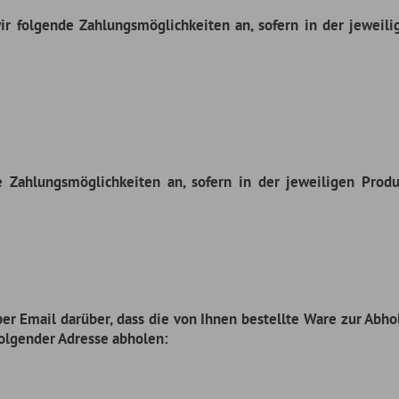
möglichkeiten an, sofern in der jeweiligen Produktdarstellung im Ang
rüber, dass die von Ihnen bestellte Ware zur Abholung bereit steht. Nach
dresse abholen:
S , UPS Express, DHL oder per Spedition
n Länder. Die jeweils anfallenden Versandkosten können Sie der unten 
nschen, dann schreiben Sie uns bitte eine Email (info@usautoteile.de)
m Land und der entsprechenden Postleitzahl. Wir werden Ihnen dann kurzf
 ggf. die Versandkosten mitteilen, da wir die Versandmöglichkeit und 