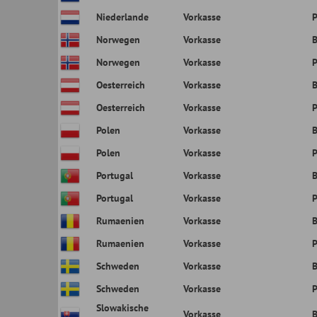
Vorkasse
PayPal
Republik
Spanien
Vorkasse
Banküberweis
Spanien
Vorkasse
PayPal
Tschechische
Vorkasse
Banküberweis
Republik
Tschechische
Vorkasse
PayPal
Republik
Ungarn
Vorkasse
Banküberweis
Ungarn
Vorkasse
PayPal
Vatikanstadt
Vorkasse
Banküberweis
Vatikanstadt
Vorkasse
PayPal
D. LIEFERZEITEN
I. Lieferzeit national :
Die Lieferzeit beträgt ca. zwei bis drei Werktage. An Samsta
nicht auf Lager oder nicht sofort lieferbar sein und die Lie
hingewiesen.
II. Lieferzeit international :
Die Lieferzeit beträgt ca. fünf bis sieben Werktage. An Sams
nicht auf Lager oder nicht sofort lieferbar sein und die Lie
hingewiesen.