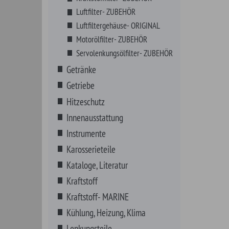
Instrumente
Karosserieteile
Kataloge, Literatur
Kraftstoff
Kraftstoff- MARINE
Kühlung, Heizung, Klima
Lenkungsteile
Marine Zubehör
MECHANIX Wear
Motor Komplett
Motorenteile
Non-Automotive
NOS Systeme
Riemen, Schläuche, Wischer
Schmierstoffe
Schrauben, Fittings, Klips
Sortimente