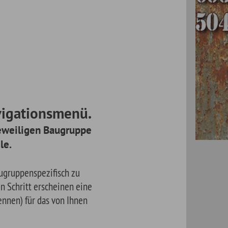
ü.
pe
ine
en