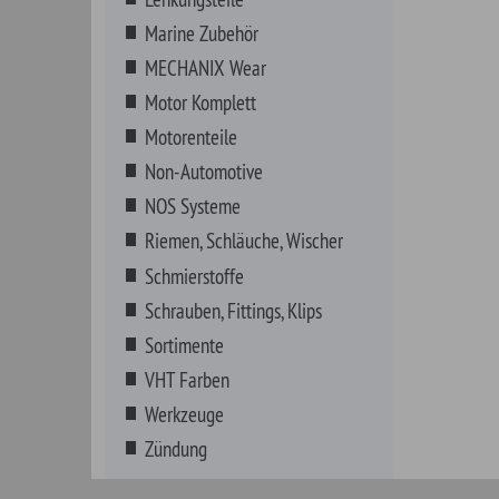
VHT Farben
Werkzeuge
Zündung
American Motors
Desoto
Hummer
Oldsm
Buick
Dodge
IHC Scout
Opel