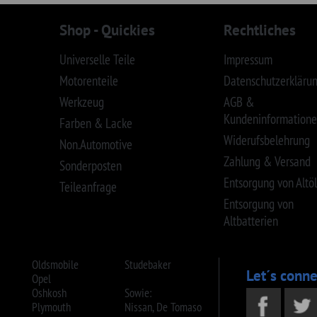
sh
Sowie:
uth
Nissan, De Tomaso
ac
Toyota, Mitsubishi
r®-, Jeep®- und Ford® Logo sind eingetragene Warenzeichen. SID|WID|iD : 5110095192026