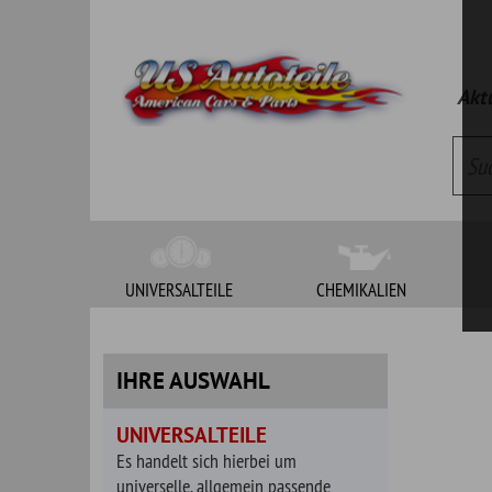
Aktueller Kat
UNIVERSALTEILE
CHEMIKALIEN
WERKZEUG
IHRE AUSWAHL
UNIVERSALTEILE
Es handelt sich hierbei um
universelle, allgemein passende
Artikel. Bitte klären Sie vor Bestellung
die Passgenauigkeit.
BAUGRUPPEN
Auspuffteile