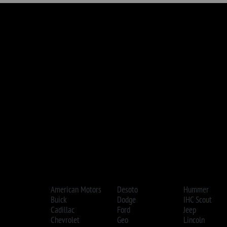
Cadillac
Ford
Jeep
Oshko
Chevrolet
Geo
Lincoln
Plymo
Chrysler
GMC
Mercury
Ponti
Jedes Logo ist Eigentum des jeweiligen Inhabers. Das GM®-, Chrysle