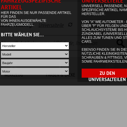
alog:
Universalteile
Garage
Waren
FARBEN & LACKE
NON.AUTOMOTIVE
SONDERPOSTEN