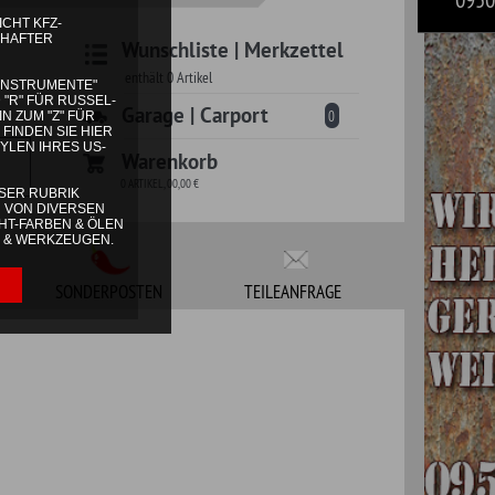
 | Carport
0
korb
TEILEANFRAGE