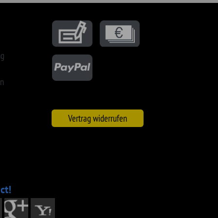
1 SHP|iD : 256829325 | 79637