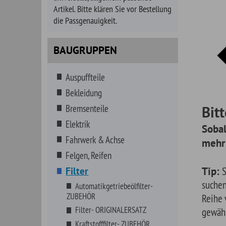
Bekleidung
Bremsenteile
Bitte verf
Elektrik
Sobald es kei
Fahrwerk & Achse
mehr gibt, ers
Felgen, Reifen
Tip:
Sie haben a
Filter
suchen. Geben Sie
Automatikgetriebeölfilter-
ZUBEHÖR
Reihe von Vorschl
Filter- ORIGINALERSATZ
gewählte Fahrzeu
Kraftstofffilter- ZUBEHÖR
Luftfilter- ZUBEHÖR
Luftfiltergehäuse- ORIGINAL
Motorölfilter- ZUBEHÖR
Servolenkungsölfilter- ZUBEHÖR
Getränke
Getriebe
Hitzeschutz
Innenausstattung