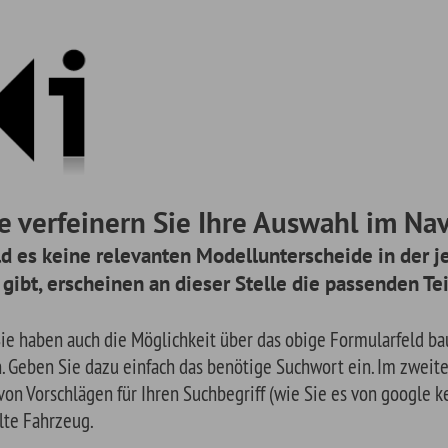
einern Sie Ihre Auswahl im Navigationsmen
ne relevanten Modellunterscheide in der jeweiligen Baugrup
cheinen an dieser Stelle die passenden Teile.
uch die Möglichkeit über das obige Formularfeld baugruppenspezifisch zu
 dazu einfach das benötige Suchwort ein. Im zweiten Schritt erscheinen e
ägen für Ihren Suchbegriff (wie Sie es von google kennen) für das von Ihn
g.