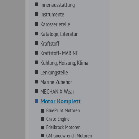
Marine Zubehör
MECHANIX Wear
Motor Komplett
BluePrint Motoren
Crate Engine
Edelbrock Motoren
GM Goodwrench Motoren
Überholte Motoren
Motorenteile
Non-Automotive
NOS Systeme
Riemen, Schläuche, Wischer
Schmierstoffe
Schrauben, Fittings, Klips
Sortimente
VHT Farben
Werkzeuge