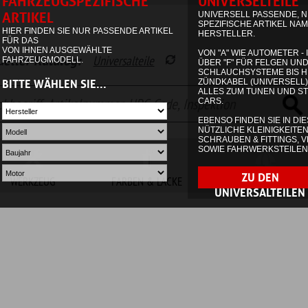
alog:
Universalteile
Garage
Waren
FARBEN & LACKE
NON.AUTOMOTIVE
SONDERPOSTEN