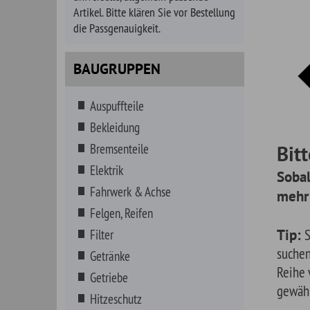
Bekleidung
Bremsenteile
Bitte verf
Elektrik
Sobald es kei
Fahrwerk & Achse
mehr gibt, ers
Felgen, Reifen
Tip:
Sie haben a
Filter
suchen. Geben Sie
Getränke
Reihe von Vorschl
Getriebe
gewählte Fahrzeu
Hitzeschutz
Innenausstattung
Instrumente
Karosserieteile
Kataloge, Literatur
Kraftstoff
Kraftstoff- MARINE
Kühlung, Heizung, Klima
Lenkungsteile