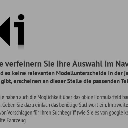
einern Sie Ihre Auswahl im Navigationsmen
ne relevanten Modellunterscheide in der jeweiligen Baugrup
cheinen an dieser Stelle die passenden Teile.
uch die Möglichkeit über das obige Formularfeld baugruppenspezifisch zu
 dazu einfach das benötige Suchwort ein. Im zweiten Schritt erscheinen e
ägen für Ihren Suchbegriff (wie Sie es von google kennen) für das von Ihn
g.