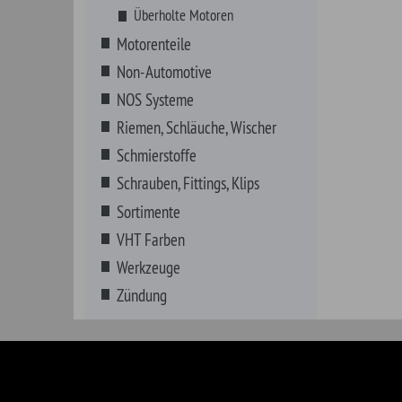
Zündung
American Motors
Desoto
Hummer
Oldsm
Buick
Dodge
IHC Scout
Opel
Cadillac
Ford
Jeep
Oshko
Chevrolet
Geo
Lincoln
Plymo
Chrysler
GMC
Mercury
Ponti