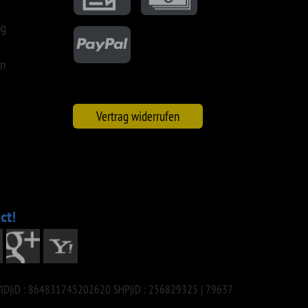
20 SHP|iD : 256829325 | 79637