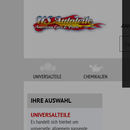
Aktueller Kat
UNIVERSALTEILE
CHEMIKALIEN
WERKZEUG
IHRE AUSWAHL
UNIVERSALTEILE
Es handelt sich hierbei um
universelle, allgemein passende
Artikel. Bitte klären Sie vor Bestellung
die Passgenauigkeit.
BAUGRUPPEN
Auspuffteile