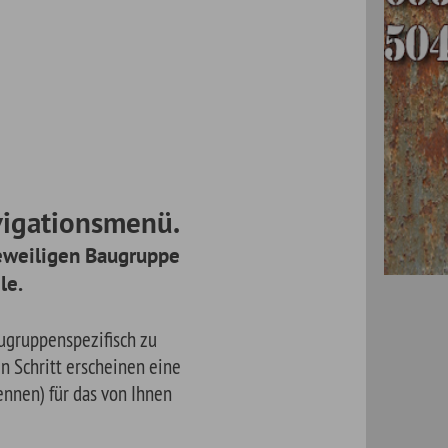
ü.
pe
ine
en