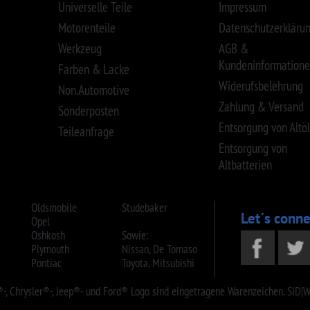
®-, Jeep®- und Ford® Logo sind eingetragene Warenzeichen. SID|WID|iD : 8648317452026