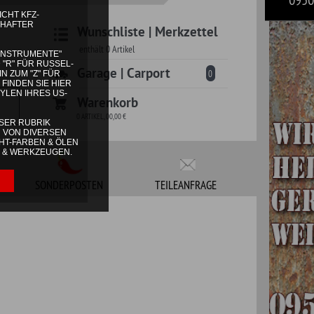
 | Carport
0
korb
TEILEANFRAGE