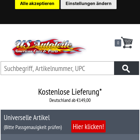
Alle akzeptieren
Einstellungen ändern
22
Ersatzteilsuche
nach
KFZ
0
Universelles
Zubehör
Anfrage
&
Kontaktformular
Kostenlose Lieferung*
Deutschland ab €149,00
Garage
|
Universelle Artikel
Carport
Hier klicken!
(Bitte Passgenauigkeit prüfen)